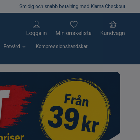
Smidig och snabb betalning med Klarna Checkout
Logga in
Min önskelista
Kundvagn
Fotvård
Kompressionshandskar