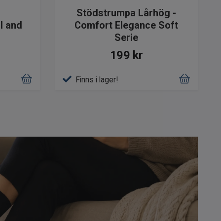
Stödstrumpa Lårhög -
l and
Comfort Elegance Soft
Serie
199 kr
Finns i lager!