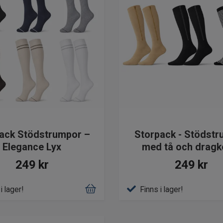
ack Stödstrumpor –
Storpack - Stödst
Elegance Lyx
med tå och dragk
249 kr
249 kr
i lager!
Finns i lager!