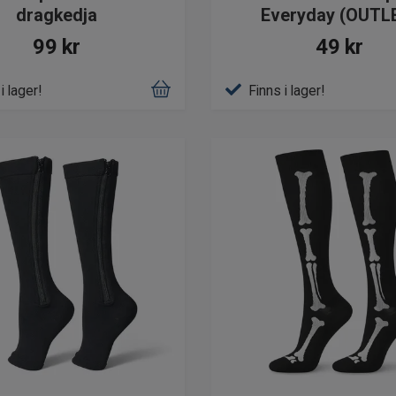
dragkedja
Everyday (OUTL
99 kr
49 kr
i lager!
Finns i lager!