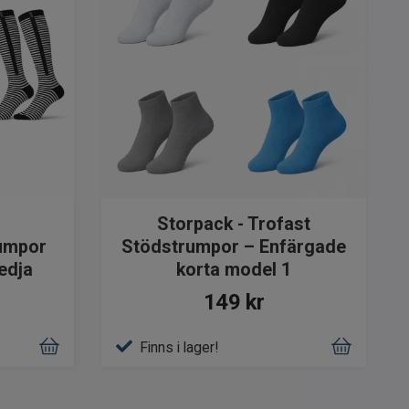
Storpack - Trofast
rumpor
Stödstrumpor – Enfärgade
edja
korta model 1
149 kr
Finns i lager!