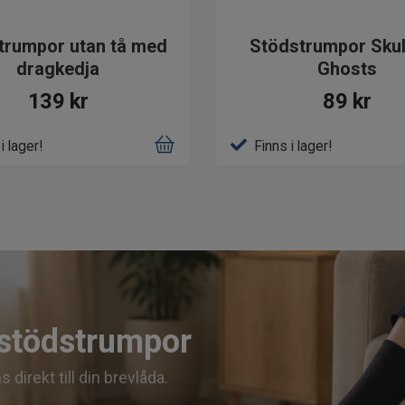
trumpor utan tå med
Stödstrumpor Skul
dragkedja
Ghosts
139 kr
89 kr
i lager!
Finns i lager!
 stödstrumpor
irekt till din brevlåda.