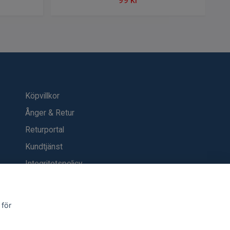
Köpvillkor
Ånger & Retur
Returportal
Kundtjänst
Integritetspolicy
Kontakt
Blogg
 för