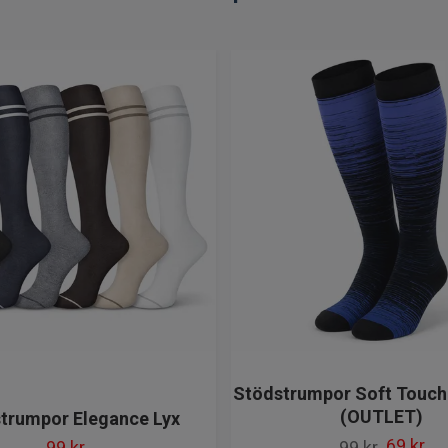
Stödstrumpor Soft Touch
(OUTLET)
trumpor Elegance Lyx
69 kr
99 kr
99 kr