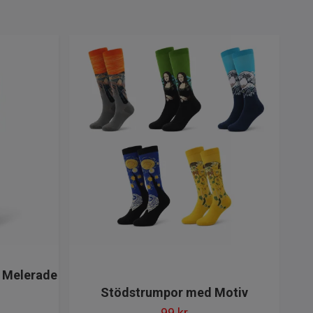
 Melerade
Stödstrumpor med Motiv
Ult
99 kr