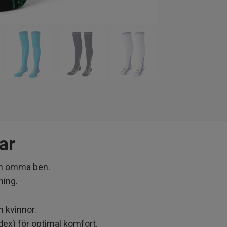
ar
och ömma ben.
ning.
 kvinnor.
dex) för optimal komfort.