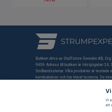
Butiken drivs av Stuffstore Sweden AB, Org
9459. Adress till butiken är Hörsjögatan 24, 
Smålandsstenar. Våra produkter är testade e
kemikaliekrav och har klarat testerna. De inne
förbjudna eller skadliga ämnen.
Vi
Vi 
att