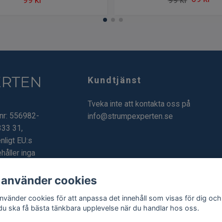
Kundtjänst
Tveka inte att kontakta oss på
.nr: 556982-
info@strumpexperten.se
333 31,
nligt EU:s
håller inga
 använder cookies
använder cookies för att anpassa det innehåll som visas för dig och
 du ska få bästa tänkbara upplevelse när du handlar hos oss.