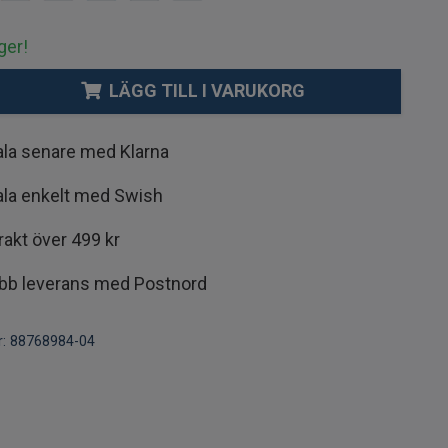
ger!
LÄGG TILL I VARUKORG
ala senare med Klarna
ala enkelt med Swish
frakt över 499 kr
bb leverans med Postnord
:
88768984-04