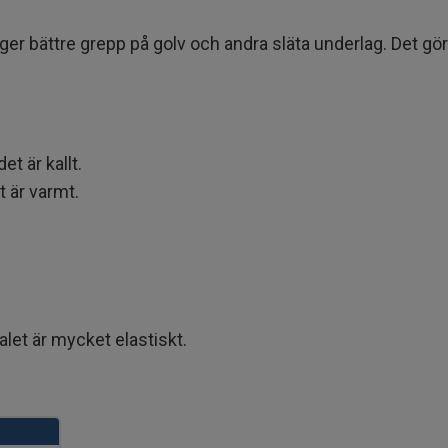
et ger bättre grepp på golv och andra släta underlag. Det g
det är kallt.
et är varmt.
let är mycket elastiskt.