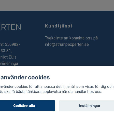
Kundtjänst
Tveka inte att kontakta oss på
.nr: 556982-
info@strumpexperten.se
333 31,
nligt EU:s
håller inga
 använder cookies
använder cookies för att anpassa det innehåll som visas för dig och
 du ska få bästa tänkbara upplevelse när du handlar hos oss.
Godkänn alla
Inställningar