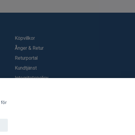
Köpvillkor
Ånger & Retur
Returportal
Kundtjänst
Integritetspolicy
Kontakt
Blogg
 för