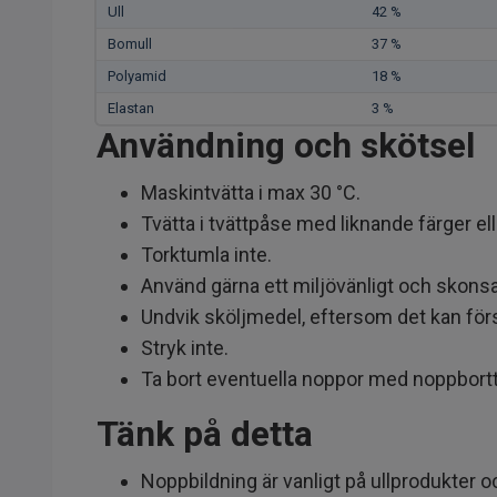
Ull
42 %
Bomull
37 %
Polyamid
18 %
Elastan
3 %
Användning och skötsel
Maskintvätta i max 30 °C.
Tvätta i tvättpåse med liknande färger ell
Torktumla inte.
Använd gärna ett miljövänligt och skons
Undvik sköljmedel, eftersom det kan förs
Stryk inte.
Ta bort eventuella noppor med noppbort
Tänk på detta
Noppbildning är vanligt på ullprodukter oc