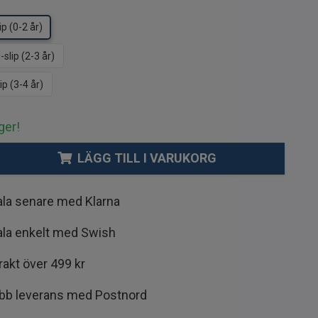
ip (0-2 år)
slip (2-3 år)
ip (3-4 år)
ger!
LÄGG TILL I VARUKORG
ala senare med Klarna
ala enkelt med Swish
frakt över 499 kr
bb leverans med Postnord