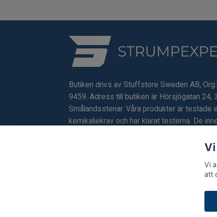
Butiken drivs av Stuffstore Sweden AB, Org
9459. Adress till butiken är Hörsjögatan 24, 
Smålandsstenar. Våra produkter är testade e
kemikaliekrav och har klarat testerna. De inne
förbjudna eller skadliga ämnen.
Vi
Vi 
att
© 2026 Strumpexperten.se