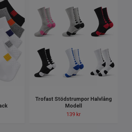
K
Trofast Stödstrumpor Halvlång
ack
Modell
139 kr