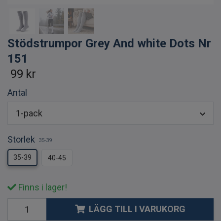
Stödstrumpor Grey And white Dots Nr
151
99 kr
Antal
1-pack
Storlek
35-39
35-39
40-45
Finns i lager!
LÄGG TILL I VARUKORG