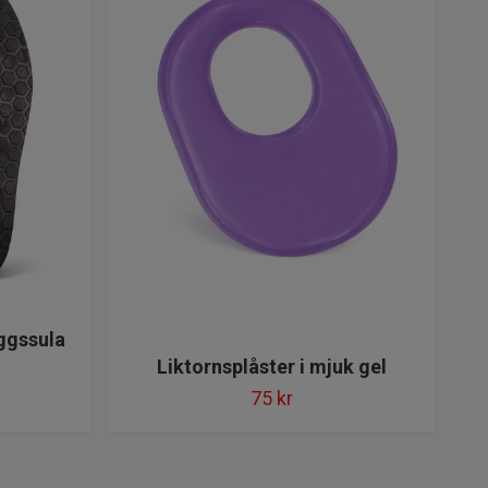
ggssula
Liktornsplåster i mjuk gel
75 kr