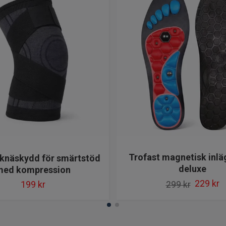
Trofast magnetisk inlä
 knäskydd för smärtstöd
deluxe
med kompression
229 kr
199 kr
299 kr