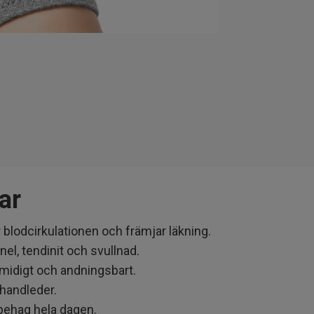
ar
blodcirkulationen och främjar läkning.
nnel, tendinit och svullnad.
idigt och andningsbart.
 handleder.
behag hela dagen.