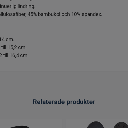
uerlig lindring.
cellulosafiber, 45% bambukol och 10% spandex.
 14 cm.
ill 15,2 cm.
till 16,4 cm.