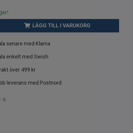
ger!
LÄGG TILL I VARUKORG
ala senare med Klarna
ala enkelt med Swish
frakt över 499 kr
bb leverans med Postnord
:
S