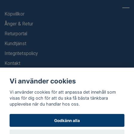
Köpvillkor
Ånger & Retur
Returportal
Kundtjänst
Integritetspolicy
Kontakt
Blogg
Vi använder cookies
Vi använder cookies för att anpassa det innehåll som
visas för dig och för att du ska få bästa tänkbara
upplevelse när du handlar hos oss.
Godkänn alla
© 2026 Strumpexperten.se