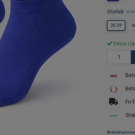
Storlek
35-39
35-39
4
Finns i la
Bet
Bet
Fri 
Sna
Artikelnummer