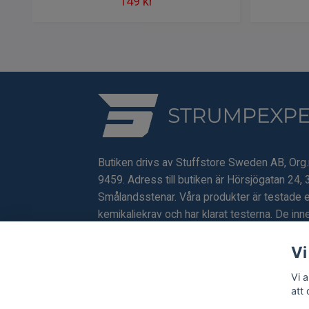
149 kr
Butiken drivs av Stuffstore Sweden AB, Org
9459. Adress till butiken är Hörsjögatan 24, 
Smålandsstenar. Våra produkter är testade e
kemikaliekrav och har klarat testerna. De inne
förbjudna eller skadliga ämnen.
Vi
Vi 
att