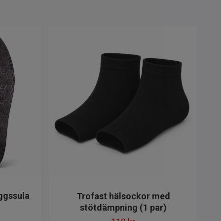
ggssula
Trofast hälsockor med
stötdämpning (1 par)
Tro