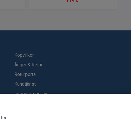
119 kr
Köpvillkor
Ånger & Retur
Returportal
Kundtjänst
Integritetspolicy
Kontakt
Blogg
 för