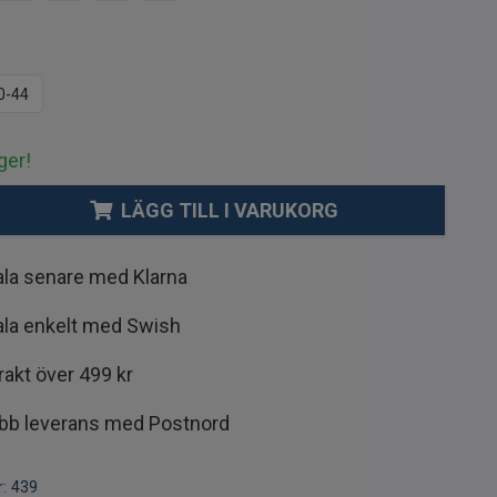
0-44
ger!
LÄGG TILL I VARUKORG
ala senare med Klarna
ala enkelt med Swish
frakt över 499 kr
bb leverans med Postnord
:
439