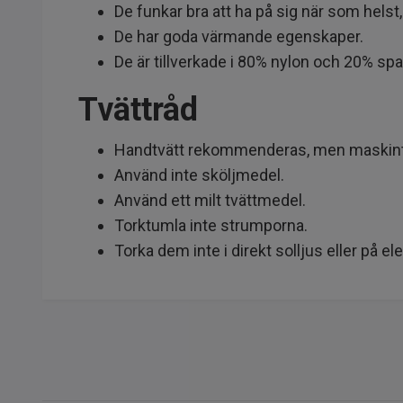
De funkar bra att ha på sig när som helst
De har goda värmande egenskaper.
De är tillverkade i 80% nylon och 20% span
Tvättråd
Handtvätt rekommenderas, men maskintvätt
Använd inte sköljmedel.
Använd ett milt tvättmedel.
Torktumla inte strumporna.
Torka dem inte i direkt solljus eller på e