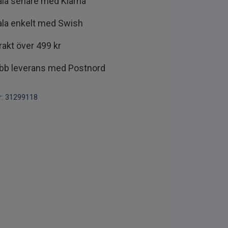
ala senare med Klarna
ala enkelt med Swish
frakt över 499 kr
bb leverans med Postnord
:
31299118