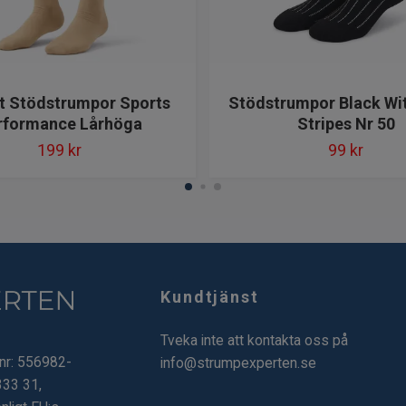
t Stödstrumpor Sports
Stödstrumpor Black Wi
rformance Lårhöga
Stripes Nr 50
199 kr
99 kr
Kundtjänst
Tveka inte att kontakta oss på
.nr: 556982-
info@strumpexperten.se
333 31,