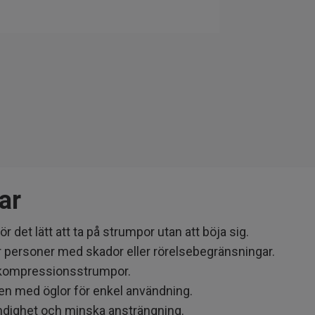
ar
det lätt att ta på strumpor utan att böja sig.
er personer med skador eller rörelsebegränsningar.
h kompressionsstrumpor.
en med öglor för enkel användning.
tändighet och minska ansträngning.