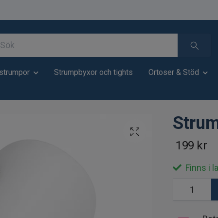
strumpor
Strumpbyxor och tights
Ortoser & Stöd
Strum
199 kr
Finns i l