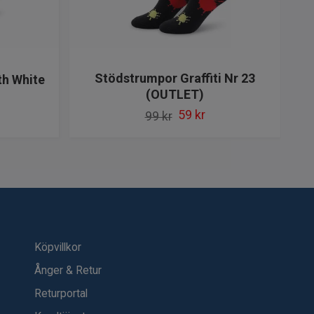
Stödstrumpor Graffiti Nr 23
th White
(OUTLET)
T
59 kr
99 kr
Köpvillkor
Ånger & Retur
Returportal