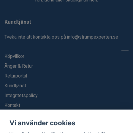
Kundtjänst
Tveka inte att kontakta oss på
info@strumpexperten.se
Köpvillkor
Ånger & Retur
Returportal
Kundtjänst
Integritetspolicy
Kontakt
Blogg
Vi använder cookies