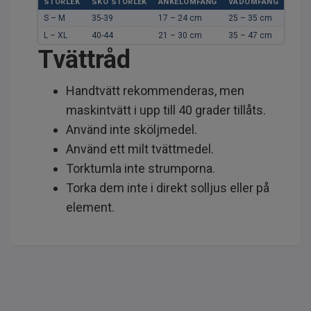
STORLEK
SKO STORLEK
ANKELOMFÅNG
VADOMFÅNG
S – M
35-39
17 – 24 cm
25 – 35 cm
L – XL
40-44
21 – 30 cm
35 – 47 cm
Tvättråd
Handtvätt rekommenderas, men
maskintvätt i upp till 40 grader tillåts.
Använd inte sköljmedel.
Använd ett milt tvättmedel.
Torktumla inte strumporna.
Torka dem inte i direkt solljus eller på
element.