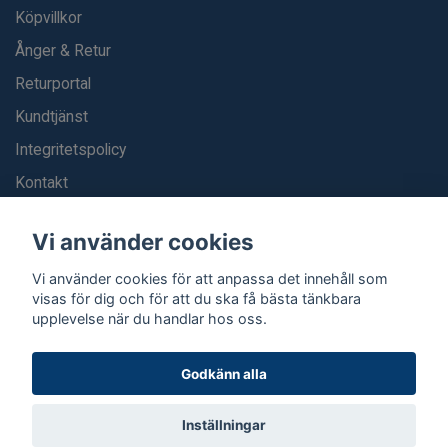
Köpvillkor
Ånger & Retur
Returportal
Kundtjänst
Integritetspolicy
Kontakt
Blogg
Vi använder cookies
Vi använder cookies för att anpassa det innehåll som
visas för dig och för att du ska få bästa tänkbara
upplevelse när du handlar hos oss.
Godkänn alla
© 2026 Strumpexperten.se
Inställningar