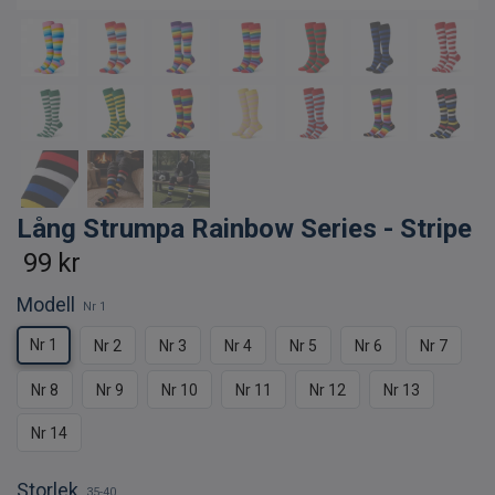
Lång Strumpa Rainbow Series - Stripe
99 kr
Modell
Nr 1
Nr 1
Nr 2
Nr 3
Nr 4
Nr 5
Nr 6
Nr 7
Nr 8
Nr 9
Nr 10
Nr 11
Nr 12
Nr 13
Nr 14
Storlek
35-40