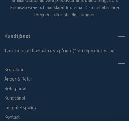
Smålandsstenar. Våra produkter är testade enligt EU:s
kemikaliekrav och har klarat testerna. De innehåller inga
förbjudna eller skadliga ämnen.
Kundtjänst
Tveka inte att kontakta oss på
info@strumpexperten.se
Köpvillkor
Ånger & Retur
Returportal
Kundtjänst
Integritetspolicy
Kontakt
Blogg