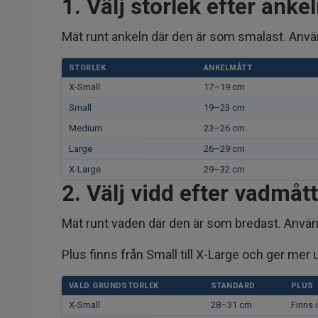
1. Välj storlek efter anke
Mät runt ankeln där den är som smalast. Använd 
STORLEK
ANKELMÅTT
X-Small
17–19 cm
Small
19–23 cm
Medium
23–26 cm
Large
26–29 cm
X-Large
29–32 cm
2. Välj vidd efter vadmått
Mät runt vaden där den är som bredast. Använd
Plus finns från Small till X-Large och ger me
VALD GRUNDSTORLEK
STANDARD
PLUS
X-Small
28–31 cm
Finns 