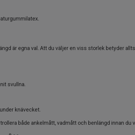
naturgummilatex.
längd är egna val. Att du väljer en viss storlek betyder all
it svullna.
x under knävecket.
rollera både ankelmått, vadmått och benlängd innan du vä