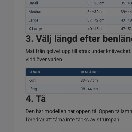
Small
31–36 cm
35–40
Medium
34–39 cm
39–44
Large
37–42 cm
43–48
X-Large
40–45 cm
47–52
3. Välj längd efter benlä
Mät från golvet upp till strax under knävecket
vidd över vaden.
LÄNGD
BENLÄNGD
Kort
33–37 cm
Lång
38–44 cm
4. Tå
Den här modellen har öppen tå. Öppen tå lämnar 
föredrar att tårna inte täcks av strumpan.