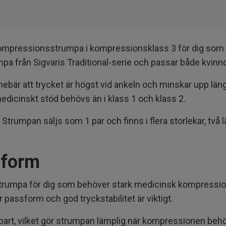
 kompressionsstrumpa i kompressionsklass 3 för dig som 
a från Sigvaris Traditional-serie och passar både kvinn
ebär att trycket är högst vid ankeln och minskar upp län
icinskt stöd behövs än i klass 1 och klass 2.
 Strumpan säljs som 1 par och finns i flera storlekar, tv
sform
sstrumpa för dig som behöver stark medicinsk kompressio
 passform och god tryckstabilitet är viktigt.
gsbart, vilket gör strumpan lämplig när kompressionen behö