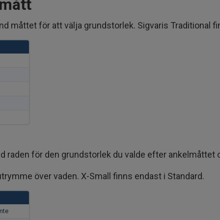
lmått
måttet för att välja grundstorlek. Sigvaris Traditional fin
 raden för den grundstorlek du valde efter ankelmåttet oc
r utrymme över vaden. X-Small finns endast i Standard.
inte