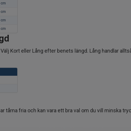
 cm
 cm
 cm
 cm
ngd
. Välj Kort eller Lång efter benets längd. Lång handlar al
tårna fria och kan vara ett bra val om du vill minska tryck