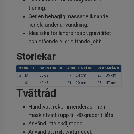
träning.
Ger en behaglig massageliknande
känsla under användning.
Idealiska för längre resor, graviditet
och stående eller sittande jobb.
Storlekar
STORLEK
SKOSTORLEK
ANKELOMFÅNG
VADOMFÅNG
S – M
35-39
17 – 24 cm
25 – 35 cm
L – XL
40-45
21 – 30 cm
35 – 47 cm
Tvättråd
Handtvätt rekommenderas, men
maskintvätt i upp till 40 grader tillåts.
Använd inte sköljmedel.
Använd ett milt tvättmedel.