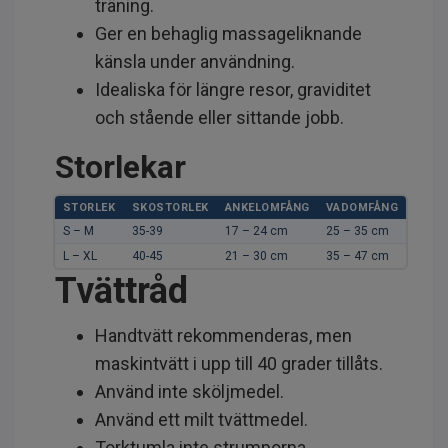
träning.
Ger en behaglig massageliknande
känsla under användning.
Idealiska för längre resor, graviditet
och stående eller sittande jobb.
Storlekar
STORLEK
SKOSTORLEK
ANKELOMFÅNG
VADOMFÅNG
S – M
35-39
17 – 24 cm
25 – 35 cm
L – XL
40-45
21 – 30 cm
35 – 47 cm
Tvättråd
Handtvätt rekommenderas, men
maskintvätt i upp till 40 grader tillåts.
Använd inte sköljmedel.
Använd ett milt tvättmedel.
Torktumla inte strumporna.